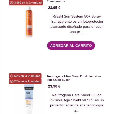
Transparente
-3.98€ en la 1ª unidad
23,95 €
Rilastil Sun System 50+ Spray
Transparente es un fotoprotector
avanzado diseñado para ofrecer
una pr…
AGREGAR AL CARRITO
-55% en la 2ª unidad
Neutrogena Ultra Sheer Fluído invisible
Age Shield 50spf
-25% en la 1ª unidad
23,90 €
Neutrogena Ultra Sheer Fluído
Invisible Age Shield 50 SPF es un
protector solar de alta tecnología
q…