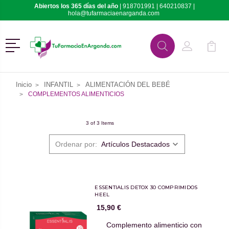
Abiertos los 365 días del año
|
918701991
|
640210837
|
hola@tufarmaciaenarganda.com
Menú
Buscar
Mi Cuenta
Mi Ca
Buscar
Inicio
INFANTIL
ALIMENTACIÓN DEL BEBÉ
COMPLEMENTOS ALIMENTICIOS
3 of 3 Items
Ordenar por:
ESSENTIALIS DETOX 30 COMPRIMIDOS
HEEL
15,90 €
Complemento alimenticio con