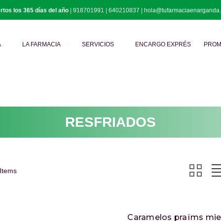
rtos los 365 días del año
|
918701991
|
640210837
|
hola@tufarmaciaenarganda
Buscar
A
LA FARMACIA
SERVICIOS
ENCARGO EXPRÉS
PROM
RESFRIADOS
 Items
Caramelos praïms miel