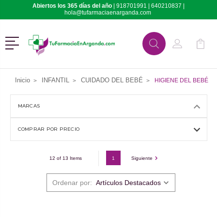
Abiertos los 365 días del año
|
918701991
|
640210837
|
hola@tufarmaciaenarganda.com
Menú
Buscar
Mi Cuenta
Mi Ca
Buscar
Inicio
INFANTIL
CUIDADO DEL BEBÉ
HIGIENE DEL BEBÉ
MARCAS
COMPRAR POR PRECIO
1
Siguiente
12 of 13 Items
Ordenar por: