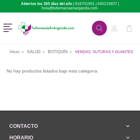
Abiertos los 365 días del año
|
918701991
|
640210837
|
hola@tufarmaciaenarganda.com
Menú
Buscar
Mi Cuenta
Mi Ca
Buscar
Inicio
SALUD
BOTIQUÍN
VENDAS, SUTURAS Y GUANTES
No hay productos listados bajo esta categoría.
CONTACTO
HORARIO