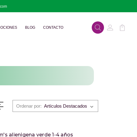
.com
OCIONES
BLOG
CONTACTO
Buscar
Mi Cuenta
Mi Carr
Ordenar por:
wn's alienigena verde 1-4 años