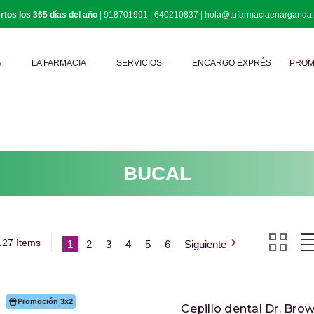
rtos los 365 días del año
|
918701991
|
640210837
|
hola@tufarmaciaenarganda
Buscar
A
LA FARMACIA
SERVICIOS
ENCARGO EXPRÉS
PROM
BUCAL
127 Items
1
2
3
4
5
6
Siguiente
Promoción 3x2
Cepillo dental Dr. Bro