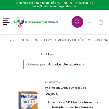
Abiertos los 365 días del año
|
918701991
|
640210837
|
hola@tufarmaciaenarganda.com
Menú
Buscar
Mi Cuenta
Mi Ca
Buscar
Inicio
NUTRICIÓN
COMPLEMENTOS DIETÉTICOS
OMEGA
2 of 2 Items
Ordenar por:
PHARMATON
Pharmaton 50 plus 60 cápsulas
26,95 €
Pharmaton 50 Plus contiene una
fórmula única de vitaminas,